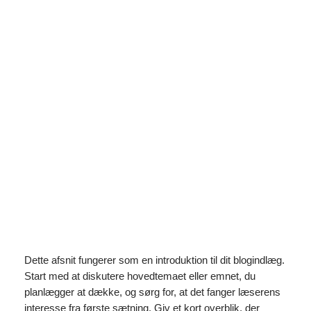
Spring
til
Instagram
Faceboo
X
indhold
De største webdesigntrends i
2023
maj 11, 2026
Dette afsnit fungerer som en introduktion til dit blogindlæg.
Start med at diskutere hovedtemaet eller emnet, du
planlægger at dække, og sørg for, at det fanger læserens
interesse fra første sætning. Giv et kort overblik, der