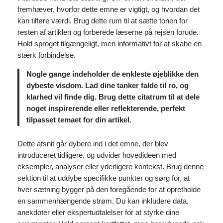
fremhæver, hvorfor dette emne er vigtigt, og hvordan det
kan tilføre værdi. Brug dette rum til at sætte tonen for
resten af artiklen og forberede læserne på rejsen forude.
Hold sproget tilgængeligt, men informativt for at skabe en
stærk forbindelse.
Nogle gange indeholder de enkleste øjeblikke den
dybeste visdom. Lad dine tanker falde til ro, og
klarhed vil finde dig. Brug dette citatrum til at dele
noget inspirerende eller reflekterende, perfekt
tilpasset temaet for din artikel.
Dette afsnit går dybere ind i det emne, der blev
introduceret tidligere, og udvider hovedideen med
eksempler, analyser eller yderligere kontekst. Brug denne
sektion til at uddybe specifikke punkter og sørg for, at
hver sætning bygger på den foregående for at opretholde
en sammenhængende strøm. Du kan inkludere data,
anekdoter eller ekspertudtalelser for at styrke dine