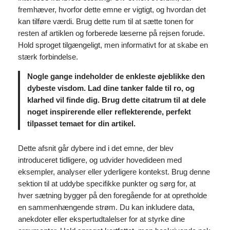
fremhæver, hvorfor dette emne er vigtigt, og hvordan det
kan tilføre værdi. Brug dette rum til at sætte tonen for
resten af artiklen og forberede læserne på rejsen forude.
Hold sproget tilgængeligt, men informativt for at skabe en
stærk forbindelse.
Nogle gange indeholder de enkleste øjeblikke den
dybeste visdom. Lad dine tanker falde til ro, og
klarhed vil finde dig. Brug dette citatrum til at dele
noget inspirerende eller reflekterende, perfekt
tilpasset temaet for din artikel.
Dette afsnit går dybere ind i det emne, der blev
introduceret tidligere, og udvider hovedideen med
eksempler, analyser eller yderligere kontekst. Brug denne
sektion til at uddybe specifikke punkter og sørg for, at
hver sætning bygger på den foregående for at opretholde
en sammenhængende strøm. Du kan inkludere data,
anekdoter eller ekspertudtalelser for at styrke dine