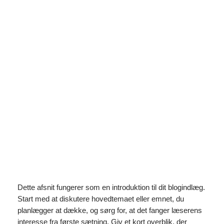
Spring
til
Instagram
Faceboo
X
indhold
Fælles fejl i webdesign og
hvordan man undgår dem
maj 11, 2026
Dette afsnit fungerer som en introduktion til dit blogindlæg.
Start med at diskutere hovedtemaet eller emnet, du
planlægger at dække, og sørg for, at det fanger læserens
interesse fra første sætning. Giv et kort overblik, der