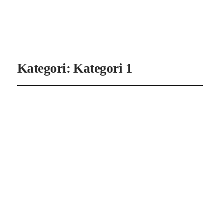
Instagram
Faceboo
X
Kategori:
Kategori 1
Hudpleje i udvikling:
Derfor vælger flere
skånsomme
behandlinger
juli 24, 2026
Kategori 1